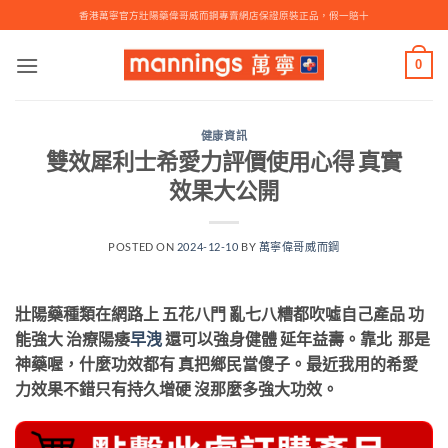
Skip
香港萬寧官方壯陽藥偉哥威而鋼專賣網店保證原裝正品，假一賠十
to
content
0
健康資訊
雙效犀利士希愛力評價使用心得 真實
效果大公開
POSTED ON
2024-12-10
BY
萬寧偉哥威而鋼
壯陽藥種類在網路上 五花八門 亂七八糟都吹噓自己產品 功
能強大 治療陽痿
早洩
還可以強身健體 延年益壽。靠北 那是
神藥喔，什麼功效都有 真把鄉民當傻子。最近我用的希愛
力效果不錯只有持久增硬 沒那麼多強大功效。