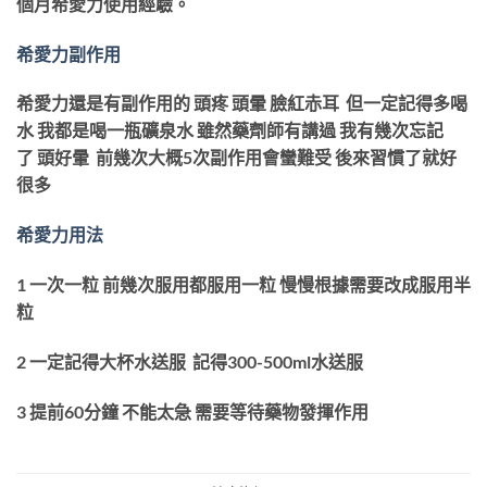
個月希愛力使用經驗。
希愛力副作用
希愛力還是有副作用的 頭疼 頭暈 臉紅赤耳 但一定記得多喝
水 我都是喝一瓶礦泉水 雖然藥劑師有講過 我有幾次忘記
了 頭好暈 前幾次大概5次副作用會蠻難受 後來習慣了就好
很多
希愛力用法
1 一次一粒 前幾次服用都服用一粒 慢慢根據需要改成服用半
粒
2 一定記得大杯水送服 記得300-500ml水送服
3 提前60分鐘 不能太急 需要等待藥物發揮作用