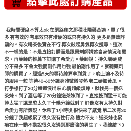
我時間硬度不算太ok 在網路爬文那種壯陽藥合適，買了很
多 有有效的 有單效只有增硬的或只有持久的 更多是無效詐
騙的。有次喝茶後實在不行 再次鼓起勇氣再次搜尋。這次
不一樣的是：不是直接訂購而是跟藥劑師講述自身情況和需
求。再藥師的推薦下訂購了希愛力。藥師說：持久增硬 成
分不是多 不會太強而副作用也強 最怕副作用了。就聽藥劑
師的購買了，經過5天的等待總算拿到貨了。晚上迫不及待
的服用一粒 等待40-60分鐘身體微微發熱 老二硬如黃瓜 。
打手槍打了30分鐘還沒出來 心情超級煩躁，就找另一個送
茶妹。到了酒店等了20分鐘送茶妹到了。直接按到猛干可能
幹太猛了還是憋太久了十幾分鐘就射了 好像沒有太持久對
希愛力有所懷疑。休息了1小時後 很快來了感覺 第二次有30
分鐘了我超級累了很久沒有性行為 體力不支。送茶妹也累
癱在床一動不動說很久沒遇到那麼強的男生了。我總結下3