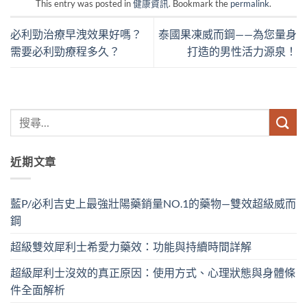
This entry was posted in
健康資訊
. Bookmark the
permalink
.
必利勁治療早洩效果好嗎？
泰國果凍威而鋼——為您量身
需要必利勁療程多久？
打造的男性活力源泉！
近期文章
藍P/必利吉史上最強壯陽藥銷量NO.1的藥物—雙效超級威而
鋼
超級雙效犀利士希愛力藥效：功能與持續時間詳解
超級犀利士沒效的真正原因：使用方式、心理狀態與身體條
件全面解析