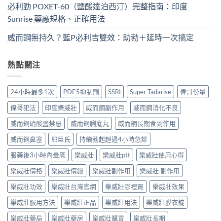
必利勁 POXET-60（鹽酸達泊西汀）完整指南：印度
Sunrise 藥廠規格、正確用法
威而鋼無持久？藍P必利吉雙效：助勃＋延時一次搞定
熱點關注
24小時最多1次
PDE5抑制劑
SSRI
Super Tadarise
偉哥份量
偉哥犯法
印度樂威壯
威而鋼副作用
威而鋼消化不良
威而鋼硝酸鹽禁忌
威而鋼脷底丸
威而鋼長期食副作用
威而鋼鼻塞
屈臣氏
持續勃起超過4小時急診
服藥後3小時內暈厥
樂威壯
樂威壯ptt
樂威壯使用心得
樂威壯價格
樂威壯價錢
樂威壯副作用
樂威壯 副作用
樂威壯功效
樂威壯台灣官網
樂威壯哪裡買
樂威壯效果
樂威壯服用方法
樂威壯正品
樂威壯用法
樂威壯膜衣錠
樂威壯藥局
樂威壯藥房
樂威壯購買
樂威壯長期